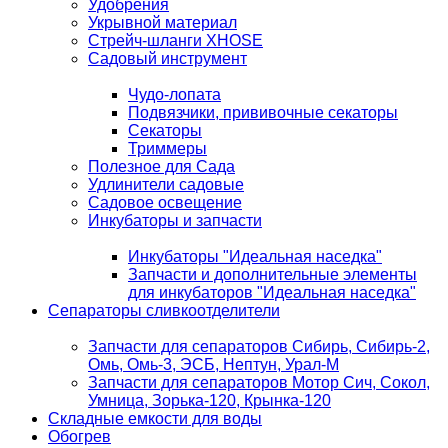
Удобрения
Укрывной материал
Стрейч-шланги XHOSE
Садовый инструмент
Чудо-лопата
Подвязчики, прививочные секаторы
Секаторы
Триммеры
Полезное для Сада
Удлинители садовые
Садовое освещение
Инкубаторы и запчасти
Инкубаторы "Идеальная наседка"
Запчасти и дополнительные элементы
для инкубаторов "Идеальная наседка"
Сепараторы сливкоотделители
Запчасти для сепараторов Сибирь, Сибирь-2,
Омь, Омь-3, ЭСБ, Нептун, Урал-М
Запчасти для сепараторов Мотор Сич, Сокол,
Умница, Зорька-120, Крынка-120
Складные емкости для воды
Обогрев