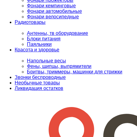
Фонари прожекторы
Фонари кемпинговые
Фонари автомобильные
Фонари велосипедные
Радиотовары
Антенны, тв оборудование
Блоки питания
Паяльники
Красота и здоровье
Напольные весы
Фены, щипцы, выпрямители
Бритвы, триммеры, машинки для стрижки
Звонки беспроводные
Необычные товары
Ликвидация остатков