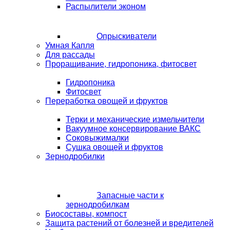
Распылители эконом
Опрыскиватели
Умная Капля
Для рассады
Проращивание, гидропоника, фитосвет
Гидропоника
Фитосвет
Переработка овощей и фруктов
Терки и механические измельчители
Вакуумное консервирование ВАКС
Соковыжималки
Сушка овощей и фруктов
Зернодробилки
Запасные части к
зернодробилкам
Биосоставы, компост
Защита растений от болезней и вредителей