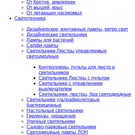
От Кротов, землероек
От мышей, крыс
От летающих насекомых
Светотехника
Дизайнерские, винтажные лампы, ретро свет
Дизайнерские светильники
Лампы для растений
Селфи-лампы
Светильники Люстры управляемые
светодиодные
Контроллеры, пульты для люстр и
светильников
Светильники Люстры с пультом
Светильники с управлением
выключателем
Светильники, люстры, бра светодиодные
Светильники ультрафиолетовые
бактерицидные
Настольные светильники
Гирлянды, украшения
Уличные светильники
Садово-парковые светильники
Светодиодные лампы ЛОН