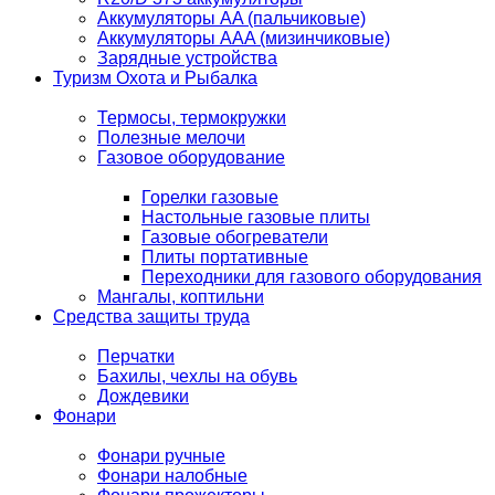
Аккумуляторы AA (пальчиковые)
Аккумуляторы AAA (мизинчиковые)
Зарядные устройства
Туризм Охота и Рыбалка
Термосы, термокружки
Полезные мелочи
Газовое оборудование
Горелки газовые
Настольные газовые плиты
Газовые обогреватели
Плиты портативные
Переходники для газового оборудования
Мангалы, коптильни
Средства защиты труда
Перчатки
Бахилы, чехлы на обувь
Дождевики
Фонари
Фонари ручные
Фонари налобные