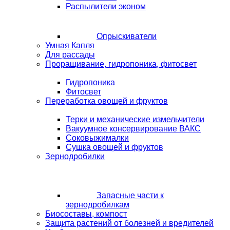
Распылители эконом
Опрыскиватели
Умная Капля
Для рассады
Проращивание, гидропоника, фитосвет
Гидропоника
Фитосвет
Переработка овощей и фруктов
Терки и механические измельчители
Вакуумное консервирование ВАКС
Соковыжималки
Сушка овощей и фруктов
Зернодробилки
Запасные части к
зернодробилкам
Биосоставы, компост
Защита растений от болезней и вредителей