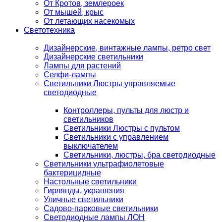
От Кротов, землероек
От мышей, крыс
От летающих насекомых
Светотехника
Дизайнерские, винтажные лампы, ретро свет
Дизайнерские светильники
Лампы для растений
Селфи-лампы
Светильники Люстры управляемые
светодиодные
Контроллеры, пульты для люстр и
светильников
Светильники Люстры с пультом
Светильники с управлением
выключателем
Светильники, люстры, бра светодиодные
Светильники ультрафиолетовые
бактерицидные
Настольные светильники
Гирлянды, украшения
Уличные светильники
Садово-парковые светильники
Светодиодные лампы ЛОН