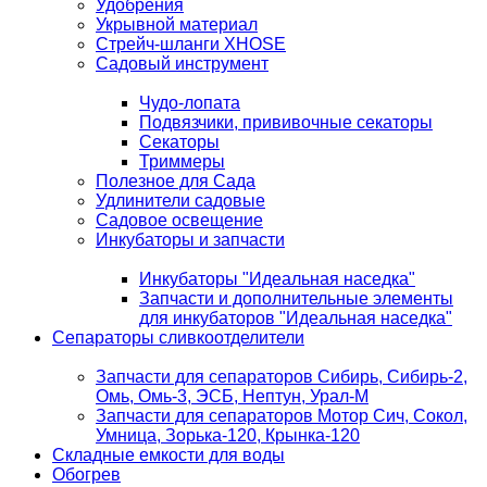
Удобрения
Укрывной материал
Стрейч-шланги XHOSE
Садовый инструмент
Чудо-лопата
Подвязчики, прививочные секаторы
Секаторы
Триммеры
Полезное для Сада
Удлинители садовые
Садовое освещение
Инкубаторы и запчасти
Инкубаторы "Идеальная наседка"
Запчасти и дополнительные элементы
для инкубаторов "Идеальная наседка"
Сепараторы сливкоотделители
Запчасти для сепараторов Сибирь, Сибирь-2,
Омь, Омь-3, ЭСБ, Нептун, Урал-М
Запчасти для сепараторов Мотор Сич, Сокол,
Умница, Зорька-120, Крынка-120
Складные емкости для воды
Обогрев