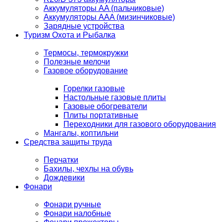
Аккумуляторы AA (пальчиковые)
Аккумуляторы AAA (мизинчиковые)
Зарядные устройства
Туризм Охота и Рыбалка
Термосы, термокружки
Полезные мелочи
Газовое оборудование
Горелки газовые
Настольные газовые плиты
Газовые обогреватели
Плиты портативные
Переходники для газового оборудования
Мангалы, коптильни
Средства защиты труда
Перчатки
Бахилы, чехлы на обувь
Дождевики
Фонари
Фонари ручные
Фонари налобные