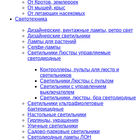
От Кротов, землероек
От мышей, крыс
От летающих насекомых
Светотехника
Дизайнерские, винтажные лампы, ретро свет
Дизайнерские светильники
Лампы для растений
Селфи-лампы
Светильники Люстры управляемые
светодиодные
Контроллеры, пульты для люстр и
светильников
Светильники Люстры с пультом
Светильники с управлением
выключателем
Светильники, люстры, бра светодиодные
Светильники ультрафиолетовые
бактерицидные
Настольные светильники
Гирлянды, украшения
Уличные светильники
Садово-парковые светильники
Светодиодные лампы ЛОН