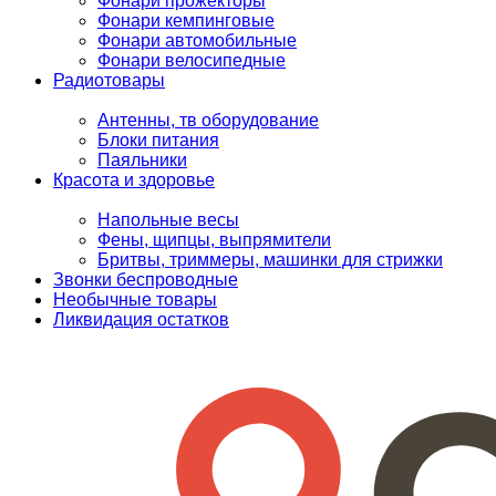
Фонари прожекторы
Фонари кемпинговые
Фонари автомобильные
Фонари велосипедные
Радиотовары
Антенны, тв оборудование
Блоки питания
Паяльники
Красота и здоровье
Напольные весы
Фены, щипцы, выпрямители
Бритвы, триммеры, машинки для стрижки
Звонки беспроводные
Необычные товары
Ликвидация остатков