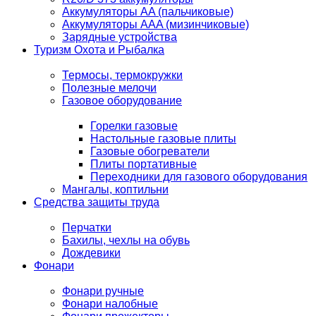
Аккумуляторы AA (пальчиковые)
Аккумуляторы AAA (мизинчиковые)
Зарядные устройства
Туризм Охота и Рыбалка
Термосы, термокружки
Полезные мелочи
Газовое оборудование
Горелки газовые
Настольные газовые плиты
Газовые обогреватели
Плиты портативные
Переходники для газового оборудования
Мангалы, коптильни
Средства защиты труда
Перчатки
Бахилы, чехлы на обувь
Дождевики
Фонари
Фонари ручные
Фонари налобные