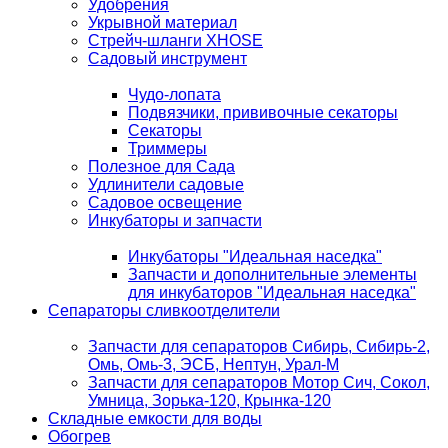
Удобрения
Укрывной материал
Стрейч-шланги XHOSE
Садовый инструмент
Чудо-лопата
Подвязчики, прививочные секаторы
Секаторы
Триммеры
Полезное для Сада
Удлинители садовые
Садовое освещение
Инкубаторы и запчасти
Инкубаторы "Идеальная наседка"
Запчасти и дополнительные элементы
для инкубаторов "Идеальная наседка"
Сепараторы сливкоотделители
Запчасти для сепараторов Сибирь, Сибирь-2,
Омь, Омь-3, ЭСБ, Нептун, Урал-М
Запчасти для сепараторов Мотор Сич, Сокол,
Умница, Зорька-120, Крынка-120
Складные емкости для воды
Обогрев