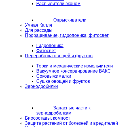
Распылители эконом
Опрыскиватели
Умная Капля
Для рассады
Проращивание, гидропоника, фитосвет
Гидропоника
Фитосвет
Переработка овощей и фруктов
Терки и механические измельчители
Вакуумное консервирование ВАКС
Соковыжималки
Сушка овощей и фруктов
Зернодробилки
Запасные части к
зернодробилкам
Биосоставы, компост
Защита растений от болезней и вредителей