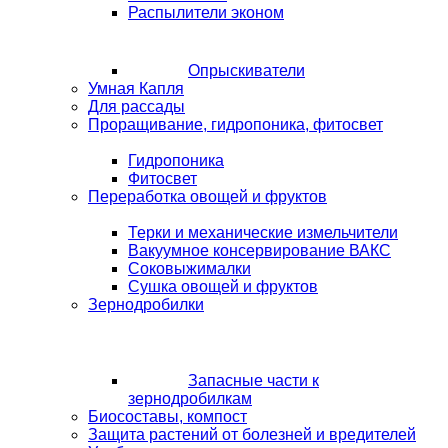
Распылители эконом
Опрыскиватели
Умная Капля
Для рассады
Проращивание, гидропоника, фитосвет
Гидропоника
Фитосвет
Переработка овощей и фруктов
Терки и механические измельчители
Вакуумное консервирование ВАКС
Соковыжималки
Сушка овощей и фруктов
Зернодробилки
Запасные части к
зернодробилкам
Биосоставы, компост
Защита растений от болезней и вредителей