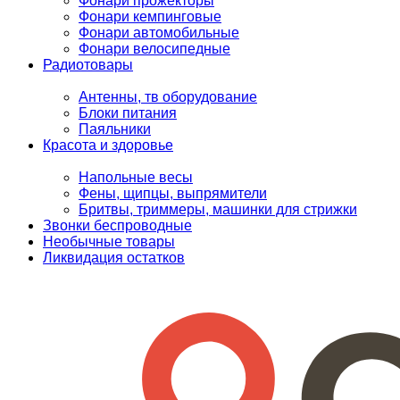
Фонари прожекторы
Фонари кемпинговые
Фонари автомобильные
Фонари велосипедные
Радиотовары
Антенны, тв оборудование
Блоки питания
Паяльники
Красота и здоровье
Напольные весы
Фены, щипцы, выпрямители
Бритвы, триммеры, машинки для стрижки
Звонки беспроводные
Необычные товары
Ликвидация остатков