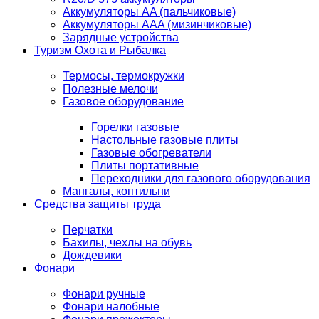
Аккумуляторы AA (пальчиковые)
Аккумуляторы AAA (мизинчиковые)
Зарядные устройства
Туризм Охота и Рыбалка
Термосы, термокружки
Полезные мелочи
Газовое оборудование
Горелки газовые
Настольные газовые плиты
Газовые обогреватели
Плиты портативные
Переходники для газового оборудования
Мангалы, коптильни
Средства защиты труда
Перчатки
Бахилы, чехлы на обувь
Дождевики
Фонари
Фонари ручные
Фонари налобные