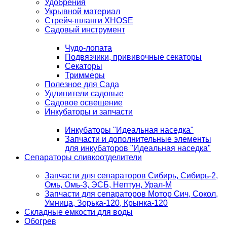
Удобрения
Укрывной материал
Стрейч-шланги XHOSE
Садовый инструмент
Чудо-лопата
Подвязчики, прививочные секаторы
Секаторы
Триммеры
Полезное для Сада
Удлинители садовые
Садовое освещение
Инкубаторы и запчасти
Инкубаторы "Идеальная наседка"
Запчасти и дополнительные элементы
для инкубаторов "Идеальная наседка"
Сепараторы сливкоотделители
Запчасти для сепараторов Сибирь, Сибирь-2,
Омь, Омь-3, ЭСБ, Нептун, Урал-М
Запчасти для сепараторов Мотор Сич, Сокол,
Умница, Зорька-120, Крынка-120
Складные емкости для воды
Обогрев