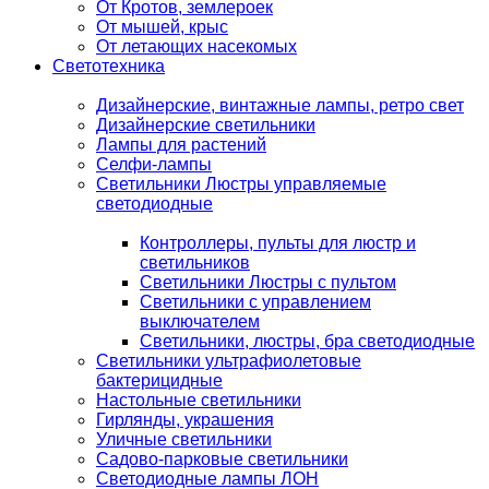
От Кротов, землероек
От мышей, крыс
От летающих насекомых
Светотехника
Дизайнерские, винтажные лампы, ретро свет
Дизайнерские светильники
Лампы для растений
Селфи-лампы
Светильники Люстры управляемые
светодиодные
Контроллеры, пульты для люстр и
светильников
Светильники Люстры с пультом
Светильники с управлением
выключателем
Светильники, люстры, бра светодиодные
Светильники ультрафиолетовые
бактерицидные
Настольные светильники
Гирлянды, украшения
Уличные светильники
Садово-парковые светильники
Светодиодные лампы ЛОН