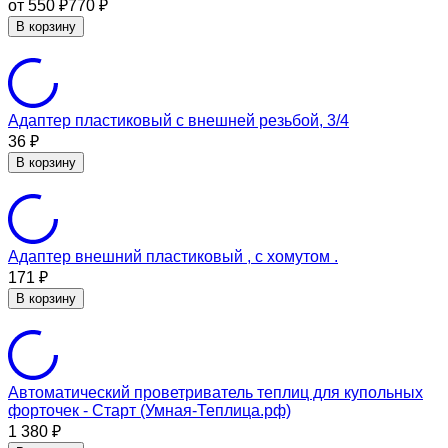
от 550
770
₽
₽
В корзину
Адаптер пластиковый с внешней резьбой, 3/4
36
₽
В корзину
Адаптер внешний пластиковый , с хомутом .
171
₽
В корзину
Автоматический проветриватель теплиц для купольных
форточек - Старт (Умная-Теплица.рф)
1 380
₽