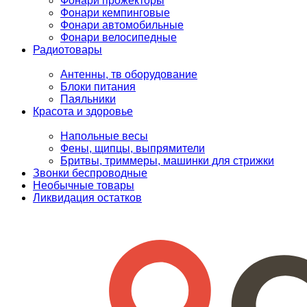
Фонари прожекторы
Фонари кемпинговые
Фонари автомобильные
Фонари велосипедные
Радиотовары
Антенны, тв оборудование
Блоки питания
Паяльники
Красота и здоровье
Напольные весы
Фены, щипцы, выпрямители
Бритвы, триммеры, машинки для стрижки
Звонки беспроводные
Необычные товары
Ликвидация остатков