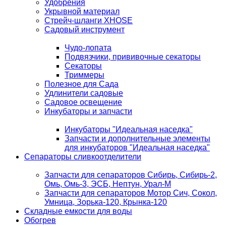
Удобрения
Укрывной материал
Стрейч-шланги XHOSE
Садовый инструмент
Чудо-лопата
Подвязчики, прививочные секаторы
Секаторы
Триммеры
Полезное для Сада
Удлинители садовые
Садовое освещение
Инкубаторы и запчасти
Инкубаторы "Идеальная наседка"
Запчасти и дополнительные элементы
для инкубаторов "Идеальная наседка"
Сепараторы сливкоотделители
Запчасти для сепараторов Сибирь, Сибирь-2,
Омь, Омь-3, ЭСБ, Нептун, Урал-М
Запчасти для сепараторов Мотор Сич, Сокол,
Умница, Зорька-120, Крынка-120
Складные емкости для воды
Обогрев