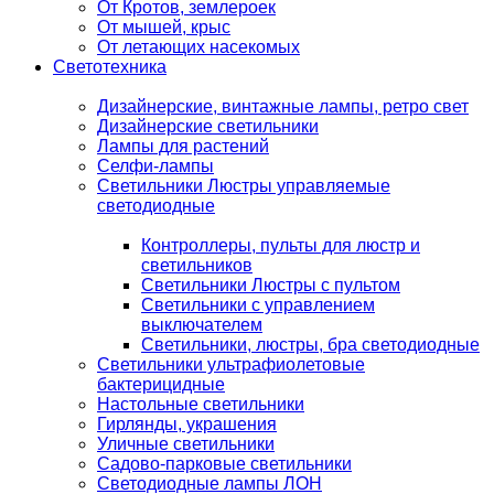
От Кротов, землероек
От мышей, крыс
От летающих насекомых
Светотехника
Дизайнерские, винтажные лампы, ретро свет
Дизайнерские светильники
Лампы для растений
Селфи-лампы
Светильники Люстры управляемые
светодиодные
Контроллеры, пульты для люстр и
светильников
Светильники Люстры с пультом
Светильники с управлением
выключателем
Светильники, люстры, бра светодиодные
Светильники ультрафиолетовые
бактерицидные
Настольные светильники
Гирлянды, украшения
Уличные светильники
Садово-парковые светильники
Светодиодные лампы ЛОН