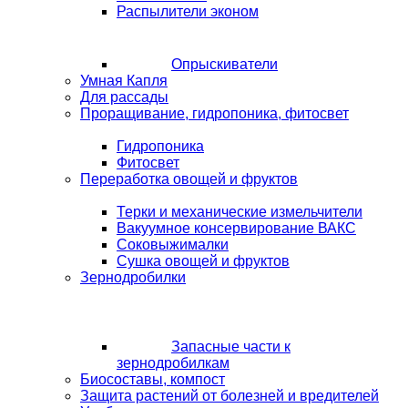
Распылители эконом
Опрыскиватели
Умная Капля
Для рассады
Проращивание, гидропоника, фитосвет
Гидропоника
Фитосвет
Переработка овощей и фруктов
Терки и механические измельчители
Вакуумное консервирование ВАКС
Соковыжималки
Сушка овощей и фруктов
Зернодробилки
Запасные части к
зернодробилкам
Биосоставы, компост
Защита растений от болезней и вредителей