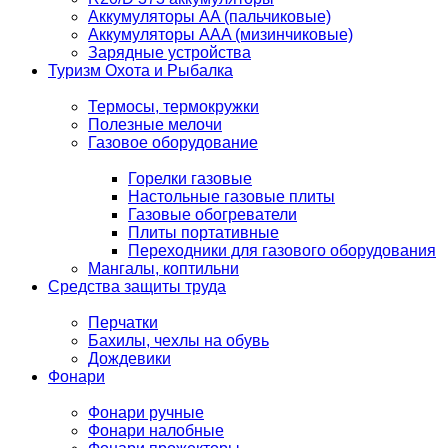
Аккумуляторы AA (пальчиковые)
Аккумуляторы AAA (мизинчиковые)
Зарядные устройства
Туризм Охота и Рыбалка
Термосы, термокружки
Полезные мелочи
Газовое оборудование
Горелки газовые
Настольные газовые плиты
Газовые обогреватели
Плиты портативные
Переходники для газового оборудования
Мангалы, коптильни
Средства защиты труда
Перчатки
Бахилы, чехлы на обувь
Дождевики
Фонари
Фонари ручные
Фонари налобные